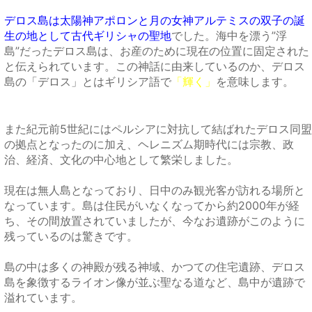
デロス島は太陽神アポロンと月の女神アルテミスの双子の誕
生の地として古代ギリシャの聖地
でした。
海中を漂う”浮
島”だったデロス島は、お産のために現在の位置に固定された
と伝えられています。この神話に由来しているのか、デロス
島の「デロス」とはギリシア語で
「輝く」
を意味します。
また紀元前5世紀にはペルシアに対抗して結ばれたデロス同盟
の拠点となったのに加え、ヘレニズム期時代には宗教、政
治、経済、文化の中心地として繁栄しました。
現在は無人島となっており、日中のみ観光客が訪れる場所と
なっています。島は住民がいなくなってから約2000年が経
ち、その間放置されていましたが、今なお遺跡がこのように
残っているのは驚きです。
島の中は多くの神殿が残る神域、かつての住宅遺跡、デロス
島を象徴するライオン像が並ぶ聖なる道など、島中が遺跡で
溢れています。