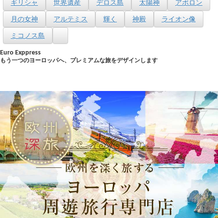
ギリシャ
世界遺産
デロス島
太陽神
アポロン
月の女神
アルテミス
輝く
神殿
ライオン像
ミコノス島
Euro Exppress
もう一つのヨーロッパへ、プレミアムな旅をデザインします