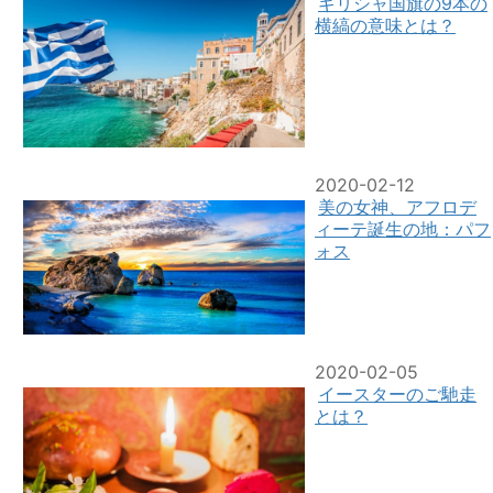
ギリシャ国旗の9本の
横縞の意味とは？
2020-02-12
美の女神、アフロデ
ィーテ誕生の地：パフ
ォス
2020-02-05
イースターのご馳走
とは？