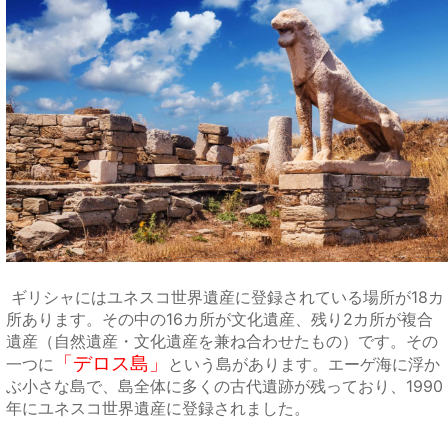
ギリシャにはユネスコ世界遺産に登録されている場所が18カ
所あります。その中の16カ所が文化遺産、残り2カ所が複合
遺産（自然遺産・文化遺産を兼ね合わせたもの）です。その
「デロス島」
一つに
という島があります。エーゲ海に浮か
ぶ小さな島で、島全体に多くの古代遺跡が残っており、1990
年にユネスコ世界遺産に登録されました。