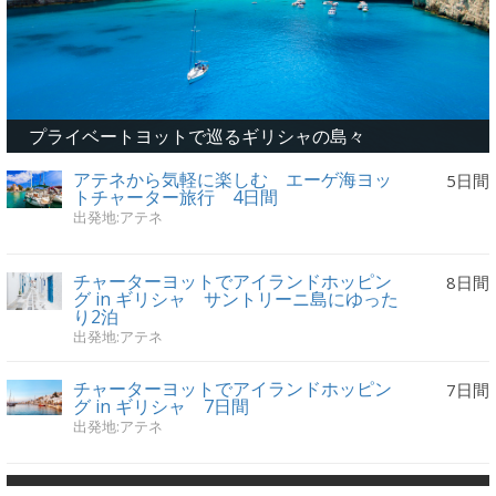
プライベートヨットで巡るギリシャの島々
アテネから気軽に楽しむ エーゲ海ヨッ
5日間
トチャーター旅行 4日間
出発地:アテネ
チャーターヨットでアイランドホッピン
8日間
グ in ギリシャ サントリーニ島にゆった
り2泊
出発地:アテネ
チャーターヨットでアイランドホッピン
7日間
グ in ギリシャ 7日間
出発地:アテネ