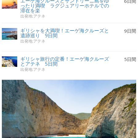
エーゲ海クルーズとサントリーニ島をゆ
6日間
ったり満喫 ラグジュアリーホテルでの
滞在を楽
出発地:アテネ
ギリシャを大満喫！エーゲ海クルーズと
9日間
遺跡巡り 9日間
出発地:アテネ
ギリシャ旅行の定番！エーゲ海クルーズ
5日間
とアテネ 5日間
出発地:アテネ