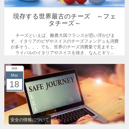
現存する世界最古のチーズ ～フェ
タチーズ～
チーズといえば、酪農大国フランスが思い浮かびま
す。イタリアのピザやスイスのチーズフォンデュも消費
が多そう。。。でも、世界のチーズ消費量で見ますと、
ライバルのイタリアやスイスを抜き、なんとギリ...
2020
Mar
18
安全の情報について