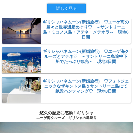
詳しく見る
ギリシャハネムーン(新婚旅行) ♡エーゲ海の
島々と世界遺産めぐり♡ ～サントリーニ
島・ミコノス島・アテネ・メテオラ～ 現地8
日間
ギリシャハネムーン(新婚旅行) ♡エーゲ海ク
ルーズとアテネ♡ ～サントリーニ島途中下
船でたっぷり観光～ 現地8日間
ギリシャハネムーン(新婚旅行) ♡フォトジェ
ニックなザキントス島＆サントリーニ島にて
絶景ハンティング♡ 現地8日間
悠久の歴史に感動！ギリシャ
エーゲ海クルーズ ギリシャの島巡り