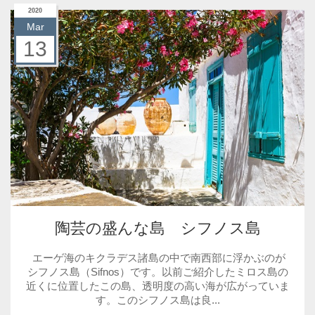
2020
Mar
13
陶芸の盛んな島 シフノス島
エーゲ海のキクラデス諸島の中で南西部に浮かぶのが
シフノス島（Sifnos）です。以前ご紹介したミロス島の
近くに位置したこの島、透明度の高い海が広がっていま
す。このシフノス島は良...