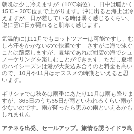
朝晩は少し冷えますが（10℃弱位）、日中は暖かく
15℃～20℃位まで上がります。沖に出ると海上は冷
えますが、日が差している時は暑く感じるくらい、
逆に雲に日が隠れると肌寒く感じます。
気温的には11月でもヨットツアーは可能ですし、む
しろ汗をかかないので快適です。さすがに海で泳ぐ
ことは躊躇しますが、夏場であれば紺碧の海でシュ
ノーケリングを楽しむことができます。ただし夏場
のハイシーズンは港が大変込み合うのと料金も高い
ので、10月や11月はオススメの時期といえると思
います。
ギリシャでは秋冬は雨季にあたり11月は雨も降りま
すが、365日のうち65日が雨といわれるくらい雨が
少ないのです。雨が降ったら恵みの雨といえるかも
しれません。
アテネを出発、セールアップ。旅情を誘うイドラ島