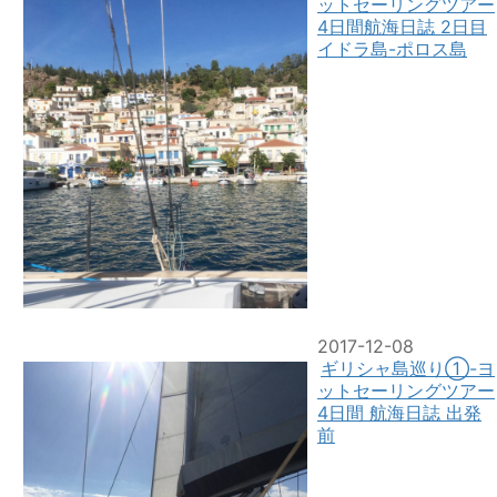
ットセーリングツアー
4日間航海日誌 2日目
イドラ島-ポロス島
2017-12-08
ギリシャ島巡り①-ヨ
ットセーリングツアー
4日間 航海日誌 出発
前