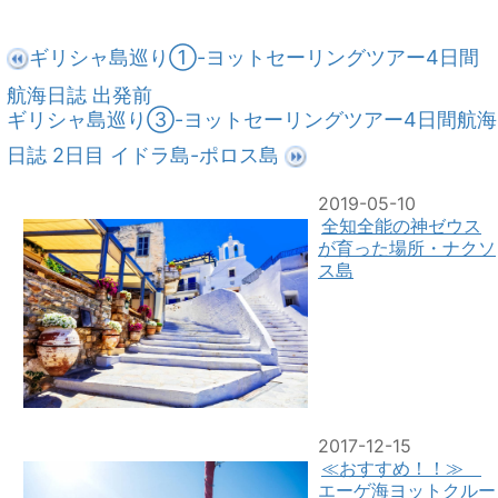
ギリシャ島巡り①-ヨットセーリングツアー4日間
航海日誌 出発前
ギリシャ島巡り③-ヨットセーリングツアー4日間航海
日誌 2日目 イドラ島-ポロス島
2019-05-10
全知全能の神ゼウス
が育った場所・ナクソ
ス島
2017-12-15
≪おすすめ！！≫
エーゲ海ヨットクルー