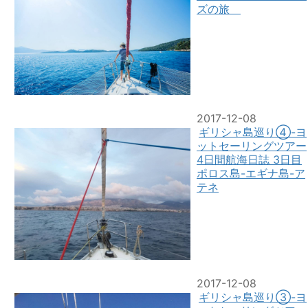
ズの旅
2017-12-08
ギリシャ島巡り④-ヨ
ットセーリングツアー
4日間航海日誌 3日目
ポロス島-エギナ島-ア
テネ
2017-12-08
ギリシャ島巡り③-ヨ