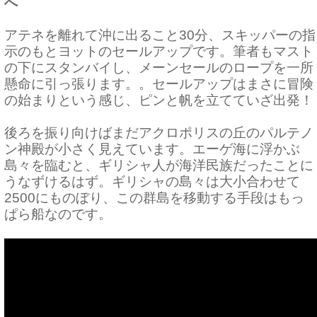
へ
アテネを離れて沖に出ること30分、スキッパーの指
示のもとヨットのセールアップです。筆者もマスト
の下にスタンバイし、メーンセールのロープを一所
懸命に引っ張ります。。セールアップはまさに冒険
の始まりという感じ、ピンと帆を立てていざ出発！
後ろを振り向けばまだアクロポリスの丘のパルテノ
ン神殿が小さく見えています。エーゲ海に浮かぶ
島々を臨むと、ギリシャ人が海洋民族だったことに
うなずけるはず。ギリシャの島々は大小合わせて
2500にものぼり、この群島を移動する手段はもっ
ぱら船なのです。