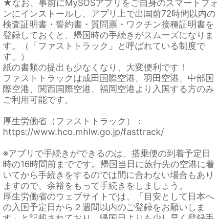
★なお、事前にMySOSアプリをご自身のスマートフォ
ンにインストールし、アプリ上で出国前72時間以内の
検査証明書・誓約書・質問票・ワクチン接種証明書を
登録しておくと、帰国時の手続きがスムーズになりま
す。（「ファストトラック」と呼ばれている制度で
す。）
紙の書類の提出も少なくなり、大変便利です！
ファストトラックは成田国際空港、羽田空港、中部国
際空港、関西国際空港、福岡空港より入国する方のみ
ご利用可能です。
厚生労働省（ファストトラック）：
https://www.hco.mhlw.go.jp/fasttrack/
※アプリで手続きができるのは、搭乗便の到着予定日
時の16時間前までです。帰国当日に旅行先の空港に着
いてから手続きをするのでは間に合わない場合もあり
ますので、余裕をもって手続きをしましょう。
厚生労働省のウェブサイトでは、「目安として日本へ
の入国予定日から２週間以内のご登録をお願いしま
す」と記載されており、帰国日よりも少し早く登録手